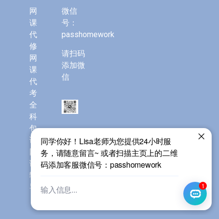
网
微信
课
号：
代
passhomework
修
请扫码
网
添加微
课
信
代
考
全
科
包
课
网
课
辅
导