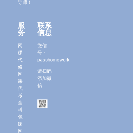
导师！
服
联系
务
信息
网
微信
课
号：
代
passhomework
修
请扫码
网
添加微
课
信
代
考
全
科
包
课
网