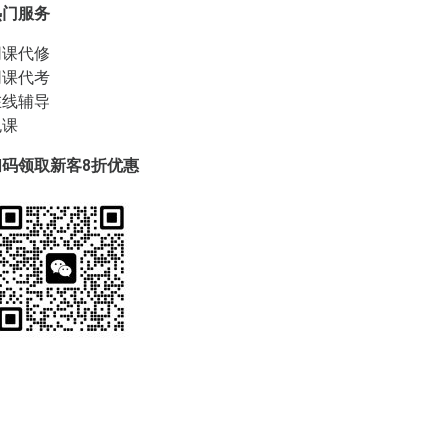
热门服务
网课代修
网课代考
在线辅导
包课
扫码领取新客8折优惠