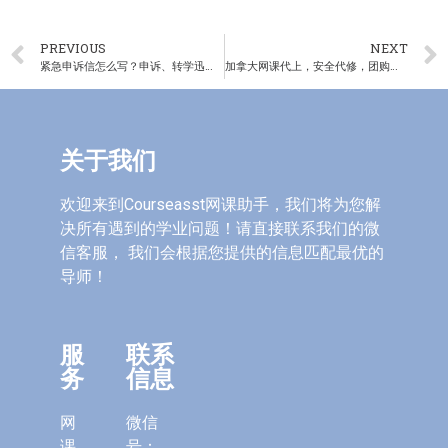
PREVIOUS
NEXT
紧急申诉信怎么写？申诉、转学迅速应对，扭转乾坤！
加拿大网课代上，安全代修，团购惊喜折扣价
关于我们
欢迎来到Courseasst网课助手，我们将为您解
决所有遇到的学业问题！请直接联系我们的微
信客服， 我们会根据您提供的信息匹配最优的
导师！
服
联系
务
信息
网
微信
课
号：